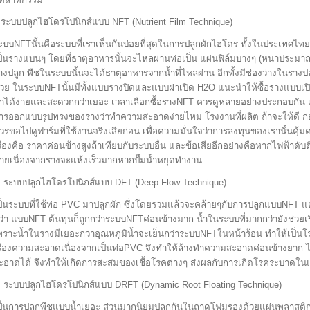
 ระบบปลูกไฮโดรโปนิกส์แบบ NFT (Nutrient Film Technique)
ะบบNFTนั้นคือระบบที่เราเห็นกันบ่อยที่สุดในการปลูกผักไฮโดร ทั้งในประเทศไ
ป็นรางแบนๆ โดยที่ธาตุอาหารนั้นจะไหลผ่านท่อเป็น แผ่นฟิล์มบางๆ (หนาประมาณ
างปลูก พืชในระบบนั้นจะได้ธาตุอาหารจากน้ำที่ไหลผ่าน อีกทั้งมีช่องว่างในรา
้วย ในระบบNFTนั้นมีทั้งแบบรางปิดและแบบฝาเปิด H2O แนะนำให้ซื้อรางแบบเป
ำได้ง่ายและสะดวกกว่าเยอะ เวลาเลือกซื้อรางNFT ควรดูหลายอย่างประกอบกัน 
ารออกแบบรูปทรงของรางว่าทำความสะอาดง่ายไหม โรงงานที่ผลิต ถ้าจะให้ดี ก่อน
วรขอไปดูฟาร์มที่ใช้งานจริงเสียก่อน เพื่อความมั่นใจว่าการลงทุนของเรานั้นคุ้มค
รื่องคือ ราคาค่อนข้างสูงถ้าเทียบกับระบบอื่น และข้อเสียอีกอย่างคือหากไฟฟ้าดั
ายเนื่องจากรางจะแห้งเร็วมากหากปั๊มน้ำหยุดทำงาน
. ระบบปลูกไฮโดรโปนิกส์แบบ DFT (Deep Flow Technique)
ป็นระบบที่ใช้ท่อ PVC มาปลูกผัก ซึ่งโดยรวมแล้วจะคล้ายๆกับการปลูกแบบNFT 
ว่า แบบNFT ต้นทุนก็ถูกกว่าระบบNFTค่อนข้างมาก น้ำในระบบที่มากกว่ายังช่วยเ
พราะน้ำในรางมีเยอะกว่าอุณหภูมิน้ำจะเย็นกว่าระบบNFTในหน้าร้อน ทำให้เป็นโรคร
รื่องความสะอาดเนื่องจากเป็นท่อPVC จึงทำให้ล้างทำความสะอาดค่อนข้างยาก 
ะอาดได้ จึงทำให้เกิดการสะสมของเชื้อโรคต่างๆ ส่งผลกับการเกิดโรคระบาดในแ
. ระบบปลูกไฮโดรโปนิกส์แบบ DRFT (Dynamic Root Floating Technique)
ป็นการปลูกพืชแบบน้ำเยอะ ส่วนมากนิยมปลูกกันในถาดโฟมรองด้วยแผ่นพลาสติก