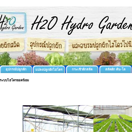
อุปกรณ์ปลูกผัก
กระเช้าผักสลัด
สลัดผัก ต้น-โล
แปลงปลูกผักไฮโดร
 ระบบไฮโดรยอดนิยม