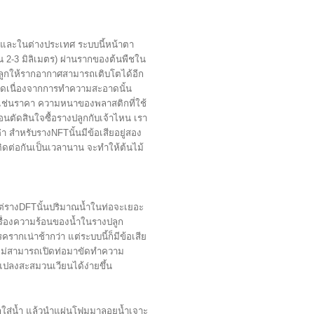
ทยและในต่างประเทศ ระบบนี้หน้าตา
 2-3 มิลิเมตร) ผ่านรากของต้นพืชใน
งปลูกให้รากอากาศสามารถเติบโตได้อีก
ิดเนื่องจากการทำความสะอาดนั้น
เช่นราคา ความหนาของพลาสติกที่ใช้
ตัดสินใจซื้อรางปลูกกับเจ้าไหน เรา
่า สำหรับรางNFTนั้นมีข้อเสียอยู่สอง
บติดต่อกันเป็นเวลานาน จะทำให้ต้นไม้
แต่รางDFTนั้นปริมาณน้ำในท่อจะเยอะ
รื่องความร้อนของน้ำในรางปลูก
ากเน่าช้ากว่า แต่ระบบนี้ก็มีข้อเสีย
ไม่สามารถเปิดท่อมาขัดทำความ
ปลงสะสมวนเวียนได้ง่ายขึ้น
ใส่น้ำ แล้วนำแผ่นโฟมมาลอยน้ำเจาะ