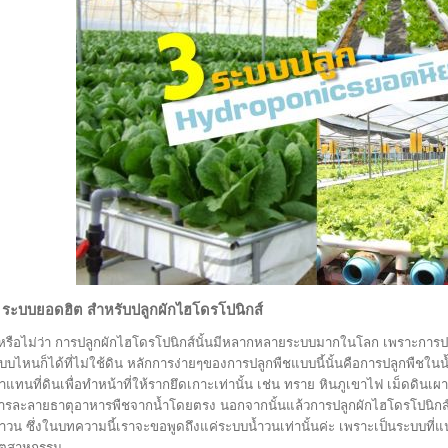
 ระบบยอดฮิต สำหรับปลูกผักไฮโดรโปนิกส์
ู้หรือไม่ว่า การปลูกผักไฮโดรโปนิกส์นั้นมีหลากหลายระบบมากในโลก เพราะการป
บบไหนก็ได้ที่ไม่ใช้ดิน หลักการง่ายๆของการปลูกพืชแบบนี้นั้นคือการปลูกพืชในน้ำท
าแทนที่ดินเพื่อทำหน้าที่ให้รากยึดเกาะเท่านั้น เช่น ทราย หินภูเขาไฟ เม็ดดินเผา 
ารละลายธาตุอาหารพืชจากน้ำโดยตรง นอกจากนั้นแล้วการปลูกผักไฮโดรโปนิกส์นั
้ำวน ซึ่งในบทความนี้เราจะขอพูดถึงแค่ระบบน้ำวนเท่านั้นค่ะ เพราะเป็นระบบที่
ุตสาหกรรม