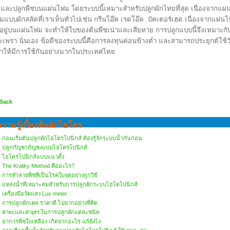
ู และปลูกพืชบนแผ่นโฟม โดยระบบนี้เหมาะสำหรับปลูกผักไทยที่สุด เนื่องจากแผ่
ุ่มแบบผักสลัดที่เราเห็นทั่วไปเช่น กรีนโอ๊ค เรดโอ๊ค บัตเตอร์เฮด เนื่องจากแผ
ี่อยู่บนแผ่นโฟม จะทำให้ใบของต้นพืชเน่าและเสียหาย การปลูกแบบนี้จึงเหมาะกับ
ะเพรา นั่นเอง ข้อดีของระบบนี้คือการลงทุนค่อนข้างต่ำ และสามารถประยุกต์ใช้วัสดุ
ำให้มีการใช้กันอย่างมากในประเทศไทย
 Back
วามรู้เบื้องต้นผักไฮโดร
ก่อนเริ่มต้นปลูกผักไฮโดรโปนิกส์ ต้องรู้จักระบบน้ำกันก่อน
ปลูกกัญชากัญชงแบบไฮโดรโปนิกส์
ไฮโดรโปนิกส์แบบแนวตั้ง
The Kratky Method คืออะไร?
การทำลายพืชที่เป็นโรคใบจุดอย่างถูกวิธี
แหล่งน้ำที่เหมาะสมสำหรับการปลูกผักระบบไฮโดโปนิกส์
เครื่องมือวัดแสง Lux meter
การปลูกผักเคล ราคาดี ไม่ยากอย่างที่คิด
ค่าecและค่าpH ในการปลูกผักแต่ละชนิด
อาการพืชใบเหลือง เกิดจากอะไร แก้ยังไง