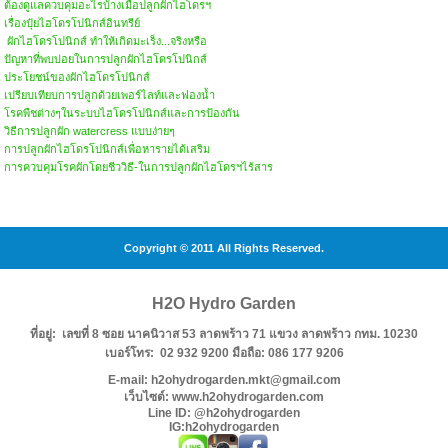
ต้องดูแลควบคุมอะไรบ้างเมื่อปลูกผักไฮโดรฯ
เรื่องปุ๋ยไฮโดรโปนิกส์อินทรีย์
ผักไฮโดรโปนิกส์ ทำให้เกิดมะเร็ง...จริงหรือ
ปัญหาที่พบบ่อยในการปลูกผักไฮโดรโปนิกส์
ประโยชน์ของผักไฮโดรโปนิกส์
เปรียบเทียบการปลูกด้วยเพอร์ไลท์และฟองน้ำ
โรคพืชต่างๆในระบบไฮโดรโปนิกส์และการป้องกัน
วิธีการปลูกผัก watercress แบบง่ายๆ
การปลูกผักไฮโดรโปนิกส์เพื่อหารายได้เสริม
การควบคุมโรคผักโดยชีววิธี-ในการปลูกผักไฮโดรฯไร้สาร
Copyright © 2011 All Rights Reserved.
H2O Hydro Garden
ที่อยู่: เลขที่ 8 ซอย นาคนิวาส 53 ลาดพร้าว 71 แขวง ลาดพร้าว กทม. 10230
เบอร์โทร: 02 932 9200 มือถือ: 086 177 9206
E-mail: h2ohydrogarden.mkt@gmail.com
เว็บไซต์: www.h2ohydrogarden.com
Line ID: @h2ohydrogarden
IG:h2ohydrogarden