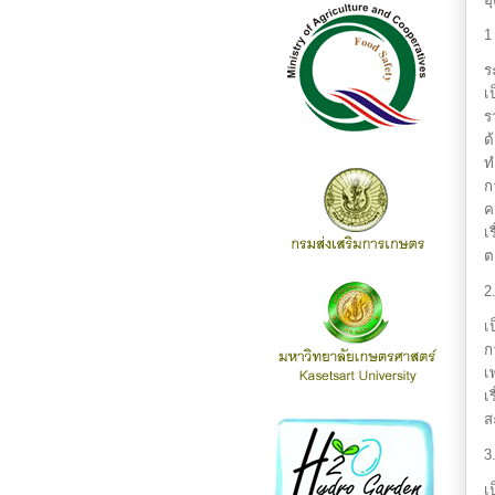
1
ร
เ
ร
ด
ท
ก
ค
เ
ต
2
เ
ก
เ
เ
ส
3
เ