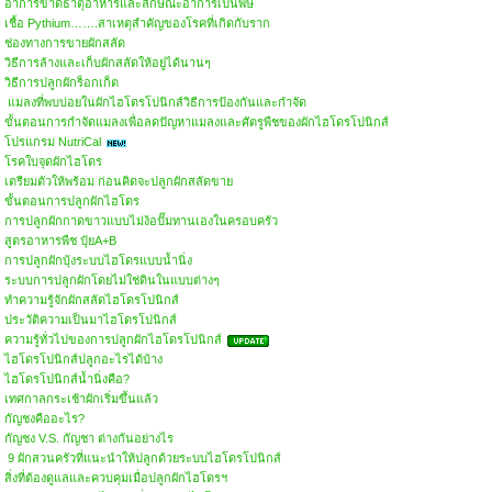
อาการขาดธาตุอาหารและลักษณะอาการเป็นพิษ
เชื้อ Pythium…….สาเหตุสำคัญของโรคที่เกิดกับราก
ช่องทางการขายผักสลัด
วิธีการล้างและเก็บผักสลัดให้อยู่ได้นานๆ
วิธีการปลูกผักร็อกเก็ต
แมลงที่พบบ่อยในผักไฮโดรโปนิกส์วิธีการป้องกันและกำจัด
ขั้นตอนการกำจัดแมลงเพื่อลดปัญหาแมลงและศัตรูพืชของผักไฮโดรโปนิกส์
โปรแกรม NutriCal
โรคใบจุดผักไฮโดร
​เตรียมตัวให้พร้อม ก่อนคิดจะปลูกผักสลัดขาย
ขั้นตอนการปลูกผักไฮโดร
การปลูกผักกาดขาวแบบไม่ง้อปั๊มทานเองในครอบครัว
สูตรอาหารพืช ปุ๋ยA+B
การปลูกผักบุ้งระบบไฮโดรแบบน้ำนิ่ง
ระบบการปลูกผักโดยไม่ใช่ดินในแบบต่างๆ
ทำความรู้จักผักสลัดไฮโดรโปนิกส์
ประวัติความเป็นมาไฮโดรโปนิกส์
ความรู้ทั่วไปของการปลูกผักไฮโดรโปนิกส์
ไฮโดรโปนิกส์ปลูกอะไรได้บ้าง
ไฮโดรโปนิกส์น้ำนิ่งคือ?
เทศกาลกระเช้าผักเริ่มขึ้นแล้ว
กัญชงคืออะไร?
กัญชง V.S. กัญชา ต่างกันอย่างไร
9 ผักสวนครัวที่แนะนำให้ปลูกด้วยระบบไฮโดรโปนิกส์
สิ่งที่ต้องดูแลและควบคุมเมื่อปลูกผักไฮโดรฯ