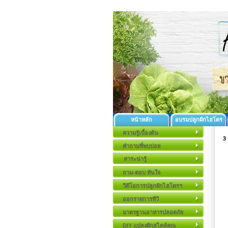
หน้าหลัก
อบรมปลูกผักไฮโดร
ความรู้เบื้องต้น
3
คำถามที่พบบ่อย
สาระน่ารู้
ถาม-ตอบ ทันใจ
วีดีโอการปลูกผักไฮโดรฯ
ออกรายการทีวี
มาตรฐานอาหารปลอดภัย
DIY แปลงผักสไตล์คุณ