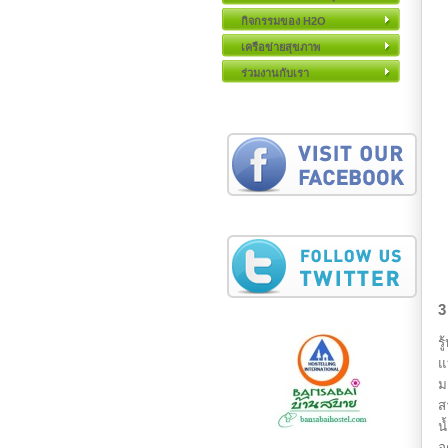
กิจกรรมของ H2O
เครือข่ายสุขภาพ
ร่วมงานกับเรา
3
ร
แ
ม
ส
น
อ