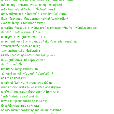
การเลือกปั๊มน้ำสำหรับรางปลูกผักไฮโดรโปนิกส์ ให้เหมาะสม
เกร็ดความรู้... เกี่ยวกับสารละลายธาตุอาหารปุ๋ยเอบี
เคล็ดลับการปลูกผักไฮโดรน้ำนิ่งที่คนไม่ค่อยรู้
เคยสงสัยไหมว่าผักไฮโดรเติบโตได้อย่างไร เมื่อไม่มีดิน?
ปัญหาเรื่องระบบน้ำที่พบบ่อยในการปลูกผักไฮโดรโปนิกส์
งานวิจัยเรื่องปุ๋ยไฮโดรโปนิกส์อินทรีย์
การเปรียบเทียบระหว่างการวัดค่าpH ด้วย pH meter เทียบกับ การวัดด้วย drop test
ปลูกผักกินเองง่ายๆแบบคนขี้เกียจ
ความรู้เรื่องการปลูกผักด้วยหลอด LED
ความแตกต่างระหว่างการปลูกแบบน้ำนิ่ง กับ การปลูกแบบน้ำวน
ราชินีของผักทั้งมวลผักเคล (kale)
เคล็ดลับในการเลือกซื้อปุ๋ยเอบี!!!
จุดแข็งของการปลูกพืชด้วยระบบHydroponics
ก่อนปลูกผักสลัดขายต้องรู้อะไรบ้าง?
ปลูกขึ้นฉ่ายน้ำนิ่ง
ครบเครื่องเรื่องปุ๋ยแบบชาวบ้าน
น้ำหมักชีวภาพสำหรับปลูกผักไฮโดรโปนิกส์
ค่า EC ต่อ ผลผลิตพืช
การปลูกผักไฮโดรน้ำนิ่งแบบง่ายๆเองที่บ้าน
เทคนิคการเพาะเมล็ดในเพอร์ไลท์และเวอร์มิคูไลท์
การใช้กับดักกาวเหนียวในฟาร์มผักไฮโดรของเรา
โรคที่เกิดกับต้นอ่อนหรือกล้าผัก
มาทำความรู้จักผักสลัดของเรากันดีกว่า
ปัจจัยที่มีผลต่ออายุของเมล็ดพันธุ์
การทำงานของรากพืชที่ปลูกในระบบไฮโดรโปนิกส์