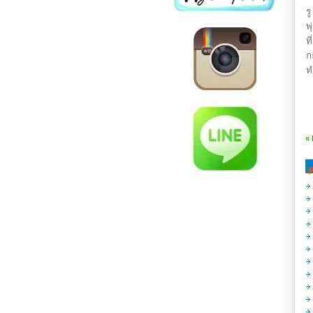
ร
พ
ท
ก
ท
«
ค