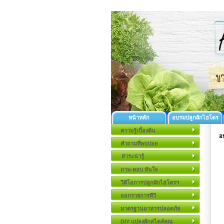
หน้าหลัก
อบรมปลูกผักไฮโดร
ความรู้เบื้องต้น
อ
คำถามที่พบบ่อย
สาระน่ารู้
ถาม-ตอบ ทันใจ
วีดีโอการปลูกผักไฮโดรฯ
ออกรายการทีวี
มาตรฐานอาหารปลอดภัย
DIY แปลงผักสไตล์คุณ