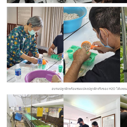
อบรมปลูกผักพร้อมชมแปลงปลูกผักจริงของ H2O ได้เลย