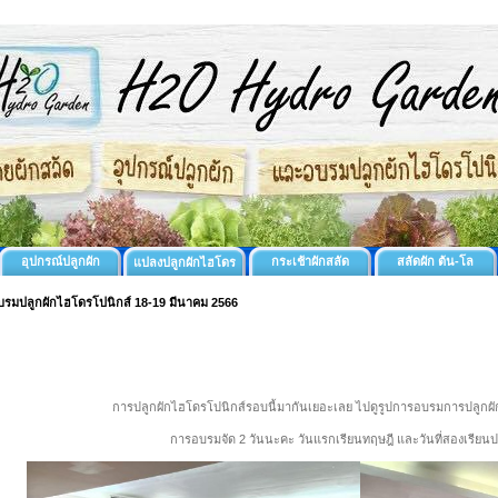
อุปกรณ์ปลูกผัก
กระเช้าผักสลัด
สลัดผัก ต้น-โล
แปลงปลูกผักไฮโดร
บรมปลูกผักไฮโดรโปนิกส์ 18-19 มีนาคม 2566
การปลูกผักไฮโดรโปนิกส์รอบนี้มากันเยอะเลย ไปดูรูปการอบรมการปลูกผักไ
การอบรมจัด 2 วันนะคะ วันแรกเรียนทฤษฎี และวันที่สองเรียนป