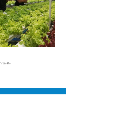
en นะคะ