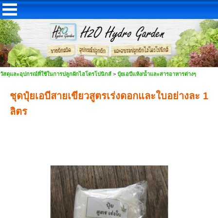
วัสดุและอุปกรณ์ที่ใช้ในการปลูกผักไฮโดรโปนิกส์
>
ปุ๋ยเอบีแห้ง/น้ำและสารอาหารต่างๆ
ชุดปุ๋ยเอบีสายเขียวสูตรเร่งดอกและใบอย่างละ 1
ลิตร