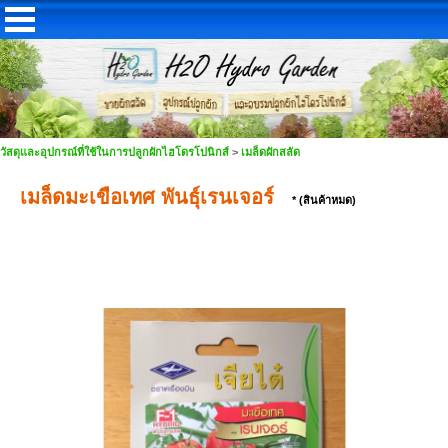
วัสดุและอุปกรณ์ที่ใช้ในการปลูกผักไฮโดรโปนิกส์
>
เมล็ดผักสลัด
เมล็ดมะเขือเทศ พันธุ์เรนเจอร์
* (สินค้าหมด)