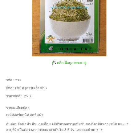
[
คลิกเพื่อดูภาพขยาย]
รหัส :
239
ยี่ห้อ :
เจียไต๋ (ตราเครื่องบิน)
ราคาปกติ :
25.00
รายละเอียดย่อ :
เมล็ดออร์แกนิค อัลฟัลฟ่า
ต้นอ่อนอัลฟัลฟ่า มีขนาดเล็ก แต่มีปริมาณความเข้มข้นของวิตามินหลายชนิด แฃะแร่
ธาตุที่จำเป็นต่อร่างกายระยะเวลาเติบโต 3-5 วัน แสงแดดปานกลาง