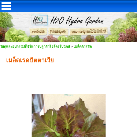
วัสดุและอุปกรณ์ที่ใช้ในการปลูกผักไฮโดรโปนิกส์
>
เมล็ดผักสลัด
เมล็ดเรดปัตตาเวีย