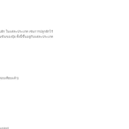
กับผัก ในแต่ละประเภท เช่นการปลูกผักไร้
้นของปุ๋ย ทั้งนี้ขึ้นอยู่กับแต่ละประเภท
สอบเทียบแล้ว)
ousing)