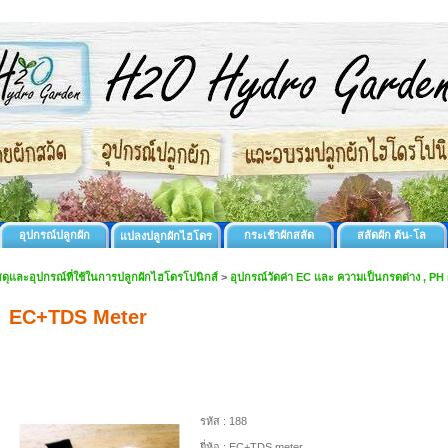
อุปกรณ์ปลูกผัก
กระเช้าผักสลัด
สลัดผัก ต้น-โล
แปลงปลูกผักไฮโดร
สดุและอุปกรณ์ที่ใช้ในการปลูกผักไฮโดรโปนิกส์
>
อุปกรณ์วัดค่า EC และ ความเป็นกรดด่าง , PH
EC+TDS Meter
รหัส :
188
ยี่ห้อ :
EC+TDS meter