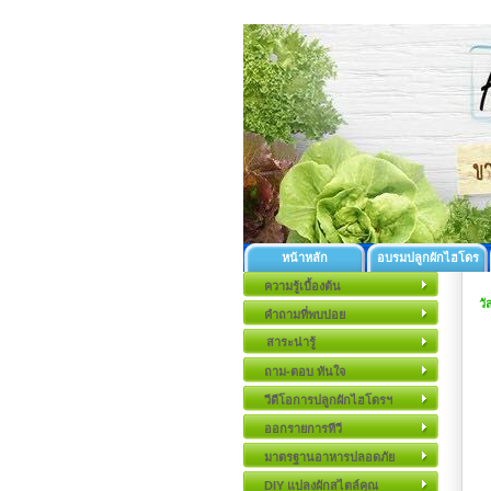
หน้าหลัก
อบรมปลูกผักไฮโดร
ความรู้เบื้องต้น
วั
คำถามที่พบบ่อย
สาระน่ารู้
ถาม-ตอบ ทันใจ
วีดีโอการปลูกผักไฮโดรฯ
ออกรายการทีวี
มาตรฐานอาหารปลอดภัย
DIY แปลงผักสไตล์คุณ