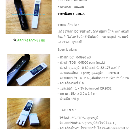
ราคาปกติ :
289.00
ราคาพิเศษ :
249.00
รายละเอียดย่อ :
เครื่องวัดค่า EC ใช้สำหรับวัดค่าปุ๋ยในน้ำที่เหมาะสม
ดิน, ผักไฮโดรโปนิกส์ ซึ่งต้องมีการควบคุมค่าความเข้มข
[
คลิกเพื่อดูภาพขยาย]
และช่วงอายุของผัก
Specifications :
- ช่วงค่า EC : 0-9990 uS
- ช่วงค่า TDS : 0-5000 ppm (mg/L)
- ช่วงค่าอุณหภูมิ : 0-80 องศาC; 32-176 องศาF
- ความละเอียด : 1 ppm; อุณหภูมิ 0.1 องศาC/F
- ความแม่นยำ : +/- 2% (เมื่อมีการสอบเทียบกับน้ำยา
- ตัวเครื่องกันน้ำได้
- แบตเตอรี่ : 1 x 3V button cell CR2032
- ขนาด : 15.4 x 3.0 x 1.4 cm
- น้ำหนัก : 55 g
FEATURES :
- ใช้วัดค่า EC / TDS / อุณหภูมิ
- มีระบบปรับค่าตามอุณหภูมิอัตโนมัติ (ATC)
- ตัวเครื่องใช้งานในที่เปียกชื้นได้ (Water-resistant h