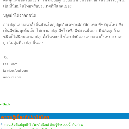
ต้นทุนเพิ่มขึ้นไปด้วย ทำให้ระบบปลูกแบบแนวตั้งที่ใช้หลอดไฟในการปลูกไม่
เป็นที่นิยมในไทยหรือประเทศที่มีแดดเยอะ
ปลูกผักได้จำกัดชนิด
การปลูกแบบแนวตั้งนั้นส่วนใหญ่ปลูกกันเฉพาะผักสลัด เคล พืชสมุนไพร ซึ่ง
เป็นพืชล้มลุกต้นเล็ก ไม่เอามาปลูกพืชไร่หรือพืชสวนนั่นเอง
พืชล้มลุกบ้าง
ชนิดก็ไม่นิยมเอามาปลูกทั้งในระบบไฮโดรปกติและแบบแนวตั้งเพราะราคา
ถูก ไม่คุ้มที่จะปลูกนั่นเอง
Cr.
PSCI.com
farmboxfood.com
medium.com
« Back
ความรู้เบื้องต้นผักไฮโดร
ก่อนเริ่มต้นปลูกผักไฮโดรโปนิกส์ ต้องรู้จักระบบน้ำกันก่อน