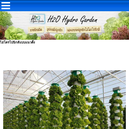
ไฮโดรโปนิกส์แบบแนวตั้ง