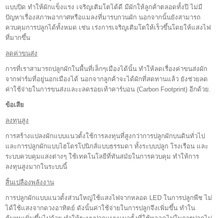
แบบปิด ทำให้ผักแข็งแรง เจริญเติมโตได้ดี มีผักให้ลูกค้าตลอดทั้งปี ไม่มี
ปัญหาเรื่องสภาพอากาศหรือแมลงที่มารบกวนผัก นอกจากนั้นยังสามารถ
ควบคุมการปลูกได้ทั้งหมด เช่น เร่งการเจริญเติมโตให้เร็วขึ้นโดยให้แสงไฟ
ที่มากขึ้น
ลดค่าขนส่ง
การที่เราสามารถปลูกผักในพื้นที่เล็กๆเมืองได้นั้น ทำให้ลดเรื่องค่าขนส่งผัก
จากฟาร์มที่อยู่นอกเมืองได้ นอกจากลูกค้าจะได้ผักที่สดทานแล้ว ยังช่วยลด
ค่าใช้จ่ายในการขนส่งและะลดรอยเท้าคาร์บอน (Carbon Footprint) อีกด้วย.
ข้อเสีย
ลงทุนสูง
การสร้างแปลงผักแบบแนวตั้งใช้การลงทุนที่สูงกว่าการปลูกผักบนดินทั่วไป
และการปลูกผักแบบไฮโดรโปนิกส์แบบธรรมดา ทั้งระบบปลูก โรงเรือน และ
ระบบควบคุมแสงต่างๆ ใช้เทคโนโลยีที่ทันสมัยในการควบคุม ทำให้การ
ลงทุนสูงมากในระบบนี้
สิ้นเปลืองพลังงาน
การปลูกผักแบบแนวตั้งส่วนใหญ่ใช้แสงไฟจากหลอด LED ในการปลูกพืช ไม่
ได้ใช้แสงจากดวงอาทิตย์ ดังนั้นค่าใช้จ่ายในการปลูกจึงเพิ่มขึ้น ทำใน