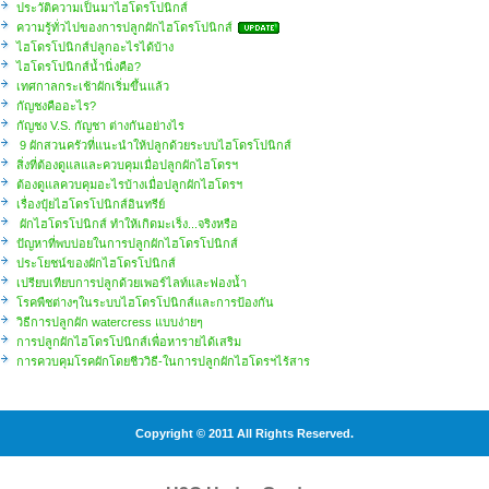
ประวัติความเป็นมาไฮโดรโปนิกส์
ความรู้ทั่วไปของการปลูกผักไฮโดรโปนิกส์
ไฮโดรโปนิกส์ปลูกอะไรได้บ้าง
ไฮโดรโปนิกส์น้ำนิ่งคือ?
เทศกาลกระเช้าผักเริ่มขึ้นแล้ว
กัญชงคืออะไร?
กัญชง V.S. กัญชา ต่างกันอย่างไร
9 ผักสวนครัวที่แนะนำให้ปลูกด้วยระบบไฮโดรโปนิกส์
สิ่งที่ต้องดูแลและควบคุมเมื่อปลูกผักไฮโดรฯ
ต้องดูแลควบคุมอะไรบ้างเมื่อปลูกผักไฮโดรฯ
เรื่องปุ๋ยไฮโดรโปนิกส์อินทรีย์
ผักไฮโดรโปนิกส์ ทำให้เกิดมะเร็ง...จริงหรือ
ปัญหาที่พบบ่อยในการปลูกผักไฮโดรโปนิกส์
ประโยชน์ของผักไฮโดรโปนิกส์
เปรียบเทียบการปลูกด้วยเพอร์ไลท์และฟองน้ำ
โรคพืชต่างๆในระบบไฮโดรโปนิกส์และการป้องกัน
วิธีการปลูกผัก watercress แบบง่ายๆ
การปลูกผักไฮโดรโปนิกส์เพื่อหารายได้เสริม
การควบคุมโรคผักโดยชีววิธี-ในการปลูกผักไฮโดรฯไร้สาร
Copyright © 2011 All Rights Reserved.