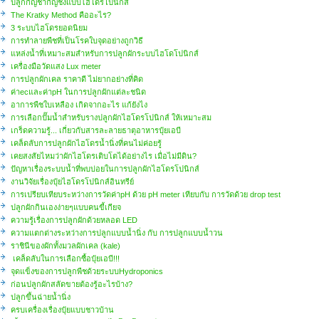
ปลูกกัญชากัญชงแบบไฮโดรโปนิกส์
The Kratky Method คืออะไร?
3 ระบบไฮโดรยอดนิยม
การทำลายพืชที่เป็นโรคใบจุดอย่างถูกวิธี
แหล่งน้ำที่เหมาะสมสำหรับการปลูกผักระบบไฮโดโปนิกส์
เครื่องมือวัดแสง Lux meter
การปลูกผักเคล ราคาดี ไม่ยากอย่างที่คิด
ค่าecและค่าpH ในการปลูกผักแต่ละชนิด
อาการพืชใบเหลือง เกิดจากอะไร แก้ยังไง
การเลือกปั๊มน้ำสำหรับรางปลูกผักไฮโดรโปนิกส์ ให้เหมาะสม
เกร็ดความรู้... เกี่ยวกับสารละลายธาตุอาหารปุ๋ยเอบี
เคล็ดลับการปลูกผักไฮโดรน้ำนิ่งที่คนไม่ค่อยรู้
เคยสงสัยไหมว่าผักไฮโดรเติบโตได้อย่างไร เมื่อไม่มีดิน?
ปัญหาเรื่องระบบน้ำที่พบบ่อยในการปลูกผักไฮโดรโปนิกส์
งานวิจัยเรื่องปุ๋ยไฮโดรโปนิกส์อินทรีย์
การเปรียบเทียบระหว่างการวัดค่าpH ด้วย pH meter เทียบกับ การวัดด้วย drop test
ปลูกผักกินเองง่ายๆแบบคนขี้เกียจ
ความรู้เรื่องการปลูกผักด้วยหลอด LED
ความแตกต่างระหว่างการปลูกแบบน้ำนิ่ง กับ การปลูกแบบน้ำวน
ราชินีของผักทั้งมวลผักเคล (kale)
เคล็ดลับในการเลือกซื้อปุ๋ยเอบี!!!
จุดแข็งของการปลูกพืชด้วยระบบHydroponics
ก่อนปลูกผักสลัดขายต้องรู้อะไรบ้าง?
ปลูกขึ้นฉ่ายน้ำนิ่ง
ครบเครื่องเรื่องปุ๋ยแบบชาวบ้าน