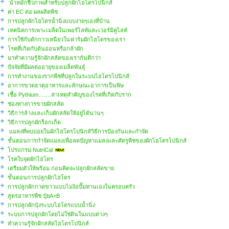
น้ำหมักชีวภาพสำหรับปลูกผักไฮโดรโปนิกส์
ค่า EC ต่อ ผลผลิตพืช
การปลูกผักไฮโดรน้ำนิ่งแบบง่ายๆเองที่บ้าน
เทคนิคการเพาะเมล็ดในเพอร์ไลท์และเวอร์มิคูไลท์
การใช้กับดักกาวเหนียวในฟาร์มผักไฮโดรของเรา
โรคที่เกิดกับต้นอ่อนหรือกล้าผัก
มาทำความรู้จักผักสลัดของเรากันดีกว่า
ปัจจัยที่มีผลต่ออายุของเมล็ดพันธุ์
การทำงานของรากพืชที่ปลูกในระบบไฮโดรโปนิกส์
อาการขาดธาตุอาหารและลักษณะอาการเป็นพิษ
เชื้อ Pythium…….สาเหตุสำคัญของโรคที่เกิดกับราก
ช่องทางการขายผักสลัด
วิธีการล้างและเก็บผักสลัดให้อยู่ได้นานๆ
วิธีการปลูกผักร็อกเก็ต
แมลงที่พบบ่อยในผักไฮโดรโปนิกส์วิธีการป้องกันและกำจัด
ขั้นตอนการกำจัดแมลงเพื่อลดปัญหาแมลงและศัตรูพืชของผักไฮโดรโปนิกส์
โปรแกรม NutriCal
โรคใบจุดผักไฮโดร
​เตรียมตัวให้พร้อม ก่อนคิดจะปลูกผักสลัดขาย
ขั้นตอนการปลูกผักไฮโดร
การปลูกผักกาดขาวแบบไม่ง้อปั๊มทานเองในครอบครัว
สูตรอาหารพืช ปุ๋ยA+B
การปลูกผักบุ้งระบบไฮโดรแบบน้ำนิ่ง
ระบบการปลูกผักโดยไม่ใช่ดินในแบบต่างๆ
ทำความรู้จักผักสลัดไฮโดรโปนิกส์