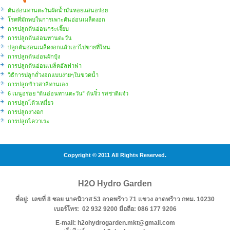
ต้นอ่อนทานตะวันผัดน้ำมันหอยแสนอร่อย
โรคที่มักพบในการเพาะต้นอ่อนเมล็ดงอก
การปลูกต้นอ่อนกระเจี๊ยบ
การปลูกต้นอ่อนทานตะวัน
ปลูกต้นอ่อนเมล็ดงอกแล้วเอาไปขายที่ไหน
การปลูกต้นอ่อนผักบุ้ง
การปลูกต้นอ่อนเมล็ดอัลฟาฟ่า
วิธีการปลูกถั่วงอกแบบง่ายๆในขวดน้ำ
การปลูกข้าวสาลีทานเอง
6 เมนูอร่อย “ต้นอ่อนทานตะวัน” ต้นจิ๋ว รสชาติแจ๋ว
การปลูกโต้วเหมี่ยว
การปลูกงางอก
การปลูกไควาเระ
Copyright © 2011 All Rights Reserved.
H2O Hydro Garden
ที่อยู่: เลขที่ 8 ซอย นาคนิวาส 53 ลาดพร้าว 71 แขวง ลาดพร้าว กทม. 10230
เบอร์โทร: 02 932 9200 มือถือ: 086 177 9206
E-mail: h2ohydrogarden.mkt@gmail.com