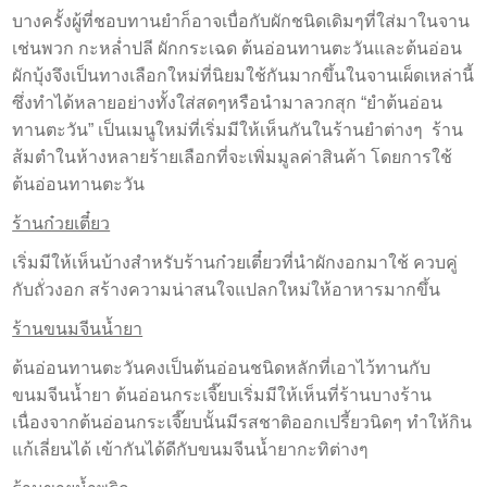
บางครั้งผู้ที่ชอบทานยำก็อาจเบื่อกับผักชนิดเดิมๆที่ใส่มาในจาน
เช่นพวก กะหล่ำปลี ผักกระเฉด ต้นอ่อนทานตะวันและต้นอ่อน
ผักบุ้งจึงเป็นทางเลือกใหม่ที่นิยมใช้กันมากขึ้นในจานเผ็ดเหล่านี้
ซึ่งทำได้หลายอย่างทั้งใส่สดๆหรือนำมาลวกสุก “ยำต้นอ่อน
ทานตะวัน” เป็นเมนูใหม่ที่เริ่มมีให้เห็นกันในร้านยำต่างๆ ร้าน
ส้มตำในห้างหลายร้ายเลือกที่จะเพิ่มมูลค่าสินค้า โดยการใช้
ต้นอ่อนทานตะวัน
ร้านก๋วยเตี๋ยว
เริ่มมีให้เห็นบ้างสำหรับร้านก๋วยเตี๋ยวที่นำผักงอกมาใช้ ควบคู่
กับถั่วงอก สร้างความน่าสนใจแปลกใหม่ให้อาหารมากขึ้น
ร้านขนมจีนน้ำยา
ต้นอ่อนทานตะวันคงเป็นต้นอ่อนชนิดหลักที่เอาไว้ทานกับ
ขนมจีนน้ำยา ต้นอ่อนกระเจี๊ยบเริ่มมีให้เห็นที่ร้านบางร้าน
เนื่องจากต้นอ่อนกระเจี๊ยบนั้นมีรสชาติออกเปรี้ยวนิดๆ ทำให้กิน
แก้เลี่ยนได้ เข้ากันได้ดีกับขนมจีนน้ำยากะทิต่างๆ