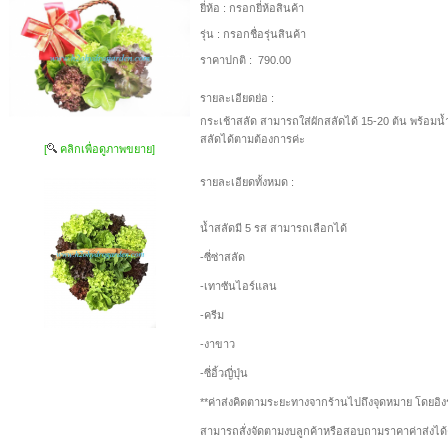
ยี่ห้อ :
กรอกยี่ห้อสินค้า
รุ่น :
กรอกชื่อรุ่นสินค้า
ราคาปกติ :
790.00
รายละเอียดย่อ :
กระเช้าสลัด สามารถใส่ผักสลัดได้ 15-20 ต้น พร้อมน
สลัดได้ตามต้องการค่ะ
[
คลิกเพื่อดูภาพขยาย]
รายละเอียดทั้งหมด :
น้ำสลัดมี 5 รส สามารถเลือกได้
-ซี่ซ่าสลัด
-เทาซันไอร์แลน
-ครีม
-งาขาว
-ซี่อิ้วญี่ปุ่น
**ค่าส่งคิดตามระยะทางจากร้านไปถึงจุดหมาย โดยอิง
สามารถสั่งจัดตามงบลูกค้าหรือสอบถามราคาค่าส่งได้ค