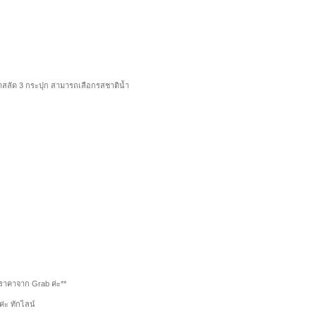
้ำสลัด 3 กระปุก สามารถเลือกรสชาติน้ำ
ราคาจาก Grab ค่ะ**
่ะ ทักไลน์