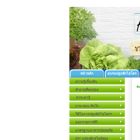
หน้าหลัก
อบรมปลูกผักไฮโดร
ความรู้เบื้องต้น
ตะ
คำถามที่พบบ่อย
สาระน่ารู้
ถาม-ตอบ ทันใจ
วีดีโอการปลูกผักไฮโดรฯ
ออกรายการทีวี
มาตรฐานอาหารปลอดภัย
DIY แปลงผักสไตล์คุณ