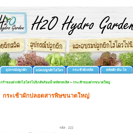
อุปกรณ์ปลูกผัก
กระเช้าผักสลัด
สลัดผัก ต้น-โล
แปลงปลูกผักไฮโดร
กร้าของฝากผักไฮโดรโปนิกส์พร้อมน้ำสลัดรสเลิศ
>
กระเช้าของฝากขนาดใหญ่
กระเช้าผักปลอดสารพิษขนาดใหญ่
รหัส :
222