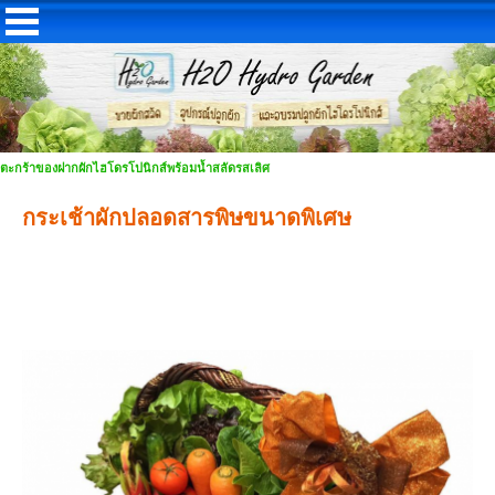
ตะกร้าของฝากผักไฮโดรโปนิกส์พร้อมน้ำสลัดรสเลิศ
กระเช้าผักปลอดสารพิษขนาดพิเศษ