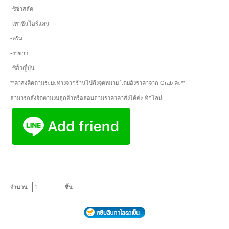
-ซี่ซ่าสลัด
-เทาซันไอร์แลน
-ครีม
-งาขาว
-ซี่อิ้วญี่ปุ่น
**ค่าส่งคิดตามระยะทางจากร้านไปถึงจุดหมาย โดยอิงราคาจาก Grab ค่ะ**
สามารถสั่งจัดตามงบลูกค้าหรือสอบถามราคาค่าส่งได้ค่ะ ทักไลน์
จำนวน
ชิ้น