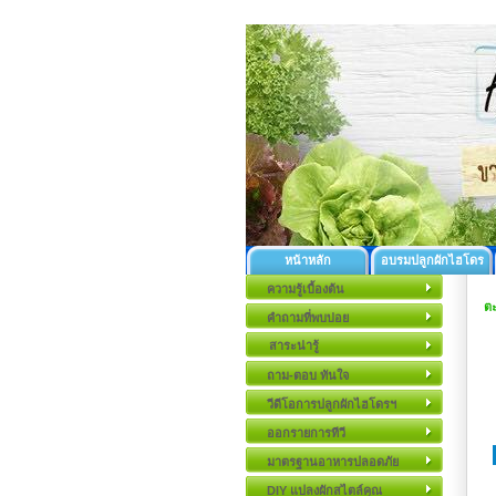
หน้าหลัก
อบรมปลูกผักไฮโดร
ความรู้เบื้องต้น
ตะ
คำถามที่พบบ่อย
สาระน่ารู้
ถาม-ตอบ ทันใจ
วีดีโอการปลูกผักไฮโดรฯ
ออกรายการทีวี
มาตรฐานอาหารปลอดภัย
DIY แปลงผักสไตล์คุณ