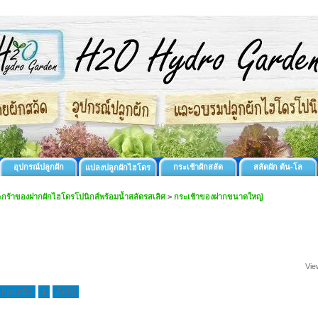
อุปกรณ์ปลูกผัก
กระเช้าผักสลัด
สลัดผัก ต้น-โล
แปลงปลูกผักไฮโดร
กร้าของฝากผักไฮโดรโปนิกส์พร้อมน้ำสลัดรสเลิศ
>
กระเช้าของฝากขนาดใหญ่
Vie
ก่อนหน้า
1
ถัดไป