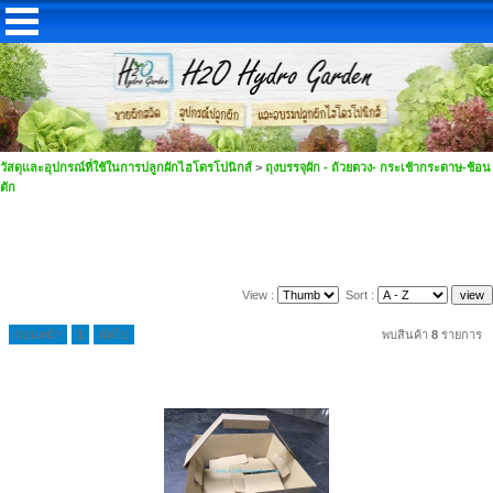
วัสดุและอุปกรณ์ที่ใช้ในการปลูกผักไฮโดรโปนิกส์
>
ถุงบรรจุผัก - ถ้วยตวง- กระเช้ากระดาษ-ช้อน
ตัก
View :
Sort :
ก่อนหน้า
1
ถัดไป
พบสินค้า
8
รายการ