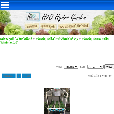
แปลงปลูกผักไฮโดรโปนิกส์
>
แปลงปลูกผักไฮโดรโปนิกส์สำเร็จรูป
>
แปลงปลูกผักขนาดเล็ก
"Minimax 1.0"
View :
Sort :
ก่อนหน้า
1
ถัดไป
พบสินค้า
1
รายการ